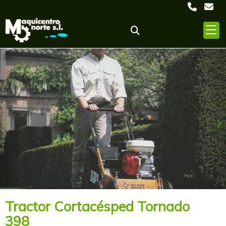
Anterior
S
Tractor Cortacésped Tornado
398