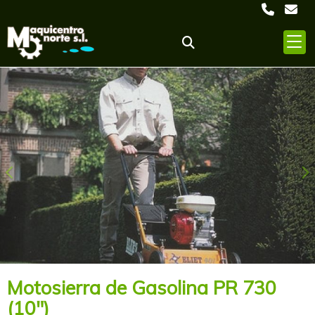
Anterior
S
Motosierra de Gasolina PR 730
(10")