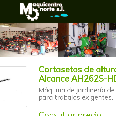
Cortasetos de altu
Alcance AH262S-H
Máquina de jardinería de
para trabajos exigentes.
Consultar precio