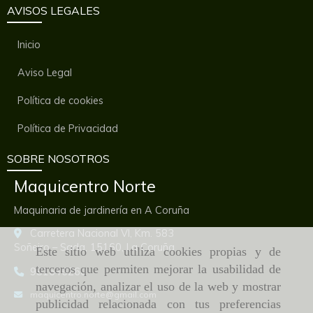
AVISOS LEGALES
Inicio
Aviso Legal
Política de cookies
Política de Privacidad
SOBRE NOSOTROS
Maquicentro Norte
Maquinaria de jardinería en A Coruña
Carretera Nacional VI, Km. 583
Soñeiro – Sada,
15160,
La Coruña
Este sitio web utiliza cookies propias y de
terceros que permiten mejorar la usabilidad de
981646260
navegación, analizar el uso de la web y mostrar
maquicentro.norte
gmail.com
publicidad relacionada con tus preferencias